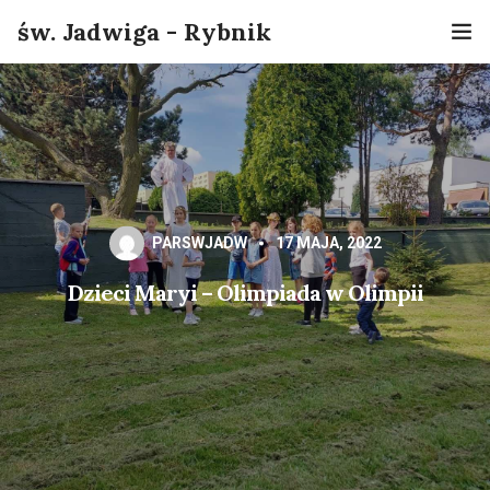
św. Jadwiga - Rybnik
Home
Informacje
O nas
PARSWJADW
17 MAJA, 2022
Sakramenty
Dzieci Maryi – Olimpiada w Olimpii
Grupy
Kontakt
Online