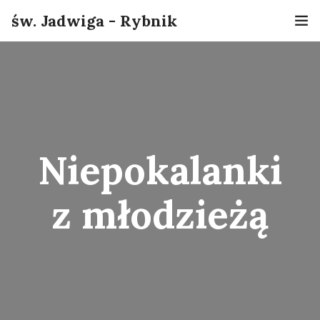
św. Jadwiga - Rybnik
Home
Informacje
O nas
Niepokalanki
Sakramenty
z młodzieżą
Grupy
Kontakt
Online