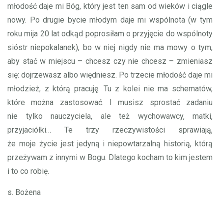
młodość daje mi Bóg, który jest ten sam od wieków i ciągle
nowy. Po drugie bycie młodym daje mi wspólnota (w tym
roku mija 20 lat odkąd poprosiłam o przyjęcie do wspólnoty
sióstr niepokalanek), bo w niej nigdy nie ma mowy o tym,
aby stać w miejscu – chcesz czy nie chcesz – zmieniasz
się: dojrzewasz albo więdniesz. Po trzecie młodość daje mi
młodzież, z którą pracuję. Tu z kolei nie ma schematów,
które można zastosować. I musisz sprostać zadaniu
nie tylko nauczyciela, ale też wychowawcy, matki,
przyjaciółki… Te trzy rzeczywistości sprawiają,
że moje życie jest jedyną i niepowtarzalną historią, którą
przeżywam z innymi w Bogu. Dlatego kocham to kim jestem
i to co robię.
s. Bożena