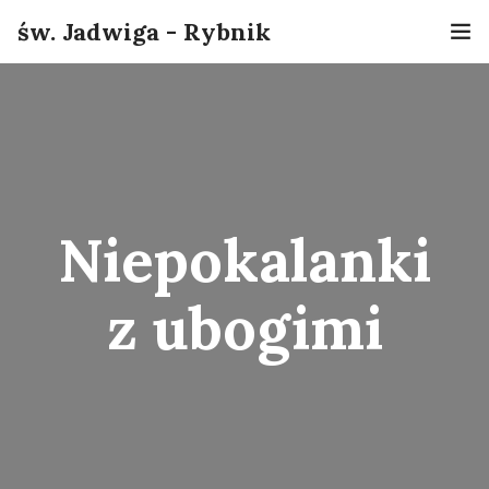
św. Jadwiga - Rybnik
Home
Informacje
O nas
Niepokalanki
Sakramenty
z ubogimi
Grupy
Kontakt
Online