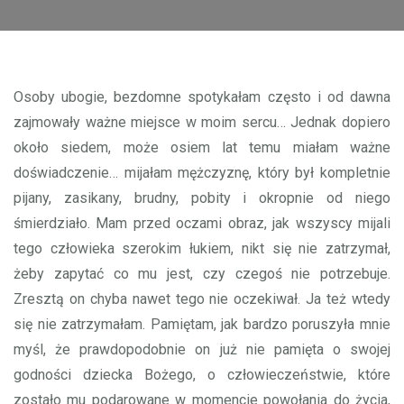
Osoby ubogie, bezdomne spotykałam często i od dawna
zajmowały ważne miejsce w moim sercu… Jednak dopiero
około siedem, może osiem lat temu miałam ważne
doświadczenie… mijałam mężczyznę, który był kompletnie
pijany, zasikany, brudny, pobity i okropnie od niego
śmierdziało. Mam przed oczami obraz, jak wszyscy mijali
tego człowieka szerokim łukiem, nikt się nie zatrzymał,
żeby zapytać co mu jest, czy czegoś nie potrzebuje.
Zresztą on chyba nawet tego nie oczekiwał. Ja też wtedy
się nie zatrzymałam. Pamiętam, jak bardzo poruszyła mnie
myśl, że prawdopodobnie on już nie pamięta o swojej
godności dziecka Bożego, o człowieczeństwie, które
zostało mu podarowane w momencie powołania do życia,