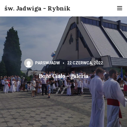
św. Jadwiga - Rybnik
Home
Informacje
O nas
PARSWJADW
22 CZERWCA, 2022
Sakramenty
Boże Ciało – galeria
Grupy
Kontakt
Online