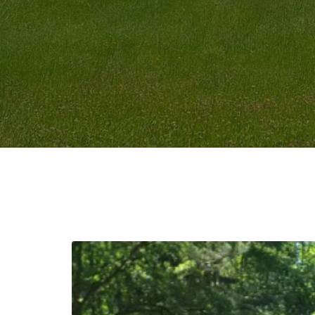
Odtwarzacz
video