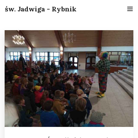
św. Jadwiga - Rybnik
Home
Informacje
O nas
Sakramenty
Grupy
Kontakt
Online